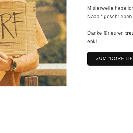
Mittlerweile habe i
Naaa!“ geschrieben 
Danke für euren
tr
enk!
ZUM "DORF L