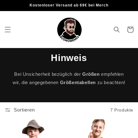
Kostenloser Versand ab 69€ bei Merch
Warenko
Hinweis
Bei Unsicherheit bezüglich der
Größen
empfehlen
wir, die angegebenen
Größentabellen
zu beachten!
Sortieren
7 Produkte