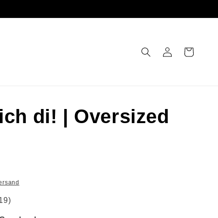
Einloggen
Warenkorb
ich di! | Oversized
ersand
19)