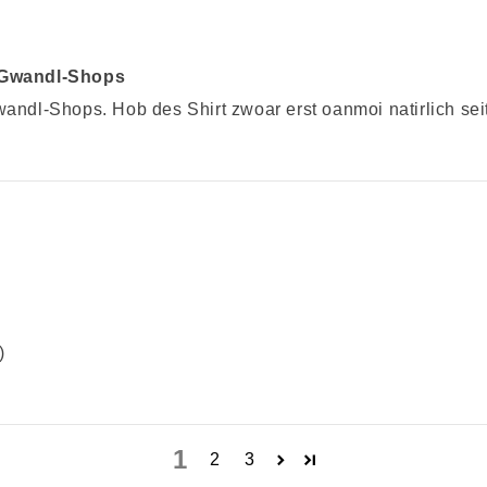
e Gwandl-Shops
wandl-Shops. Hob des Shirt zwoar erst oanmoi natirlich sei
)
1
2
3