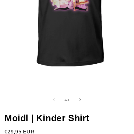
1
/
4
Moidl | Kinder Shirt
€29,95 EUR