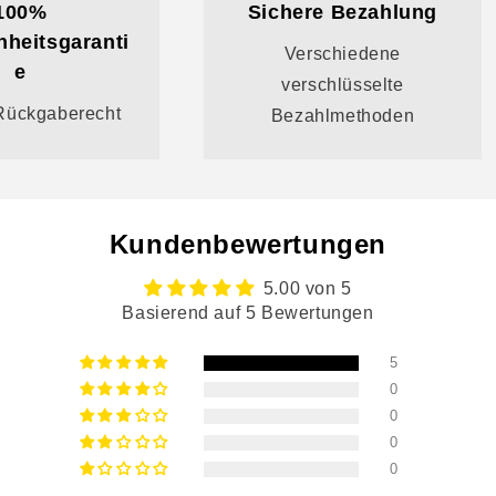
100%
Sichere Bezahlung
nheitsgaranti
Verschiedene
e
verschlüsselte
Rückgaberecht
Bezahlmethoden
Kundenbewertungen
5.00 von 5
Basierend auf 5 Bewertungen
5
0
0
0
0