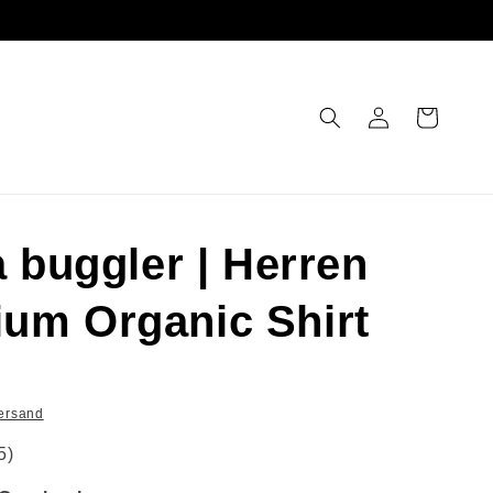
Einloggen
Warenkorb
a buggler | Herren
um Organic Shirt
ersand
5)