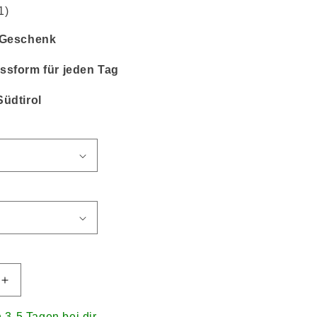
1)
s Geschenk
ssform für jeden Tag
Südtirol
n 3-5 Tagen bei dir