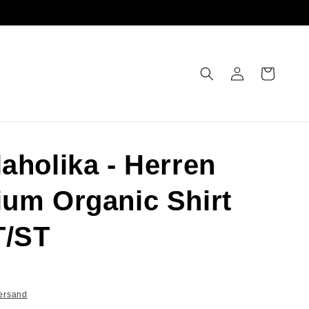
Einloggen
Warenkorb
aholika - Herren
um Organic Shirt
T/ST
ersand